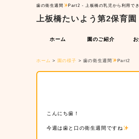
歯の衛生週間
Part2 - 上板橋の乳児から利用
上板橋たいよう第2保育園
ホーム
園のご紹介
お
ホーム
>
園の様子
>
歯の衛生週間
Part2
こんにち歯！
今週は歯と口の衛生週間ですね