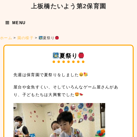
上板橋たいよう第2保育園
MENU
ホーム
>
園の様子
>
夏祭り
夏祭り
先週は保育園で夏祭りをしました
屋台や金魚すくい、そしていろんなゲーム屋さんがあ
り、子どもたちは大興奮でした